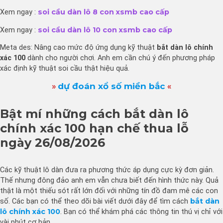
soi cầu dàn lô 8 con xsmb cao cấp
Xem ngay :
soi cầu dàn lô 10 con xsmb cao cấp
Xem ngay :
Meta des: Nâng cao mức độ ứng dụng kỹ thuật
bắt dàn lô chính
xác 100
dành cho người chơi. Anh em cần chú ý đến phương pháp
xác định kỹ thuật soi cầu thật hiệu quả.
»
dự đoán xổ số miền bắc
«
Bật mí những cách bắt dàn lô
chính xác 100 hạn chế thua lỗ
ngày 26/08/2026
Các kỹ thuật lô dàn đưa ra phương thức áp dụng cực kỳ đơn giản.
Thế nhưng đông đảo anh em vẫn chưa biết đến hình thức này. Quả
thật là một thiếu sót rất lớn đối với những tín đồ đam mê các con
bắt dàn
số. Các bạn có thể theo dõi bài viết dưới đây để tìm cách
lô chính xác 100
. Bạn có thể khám phá các thông tin thú vị chỉ với
vài phút cơ bản.