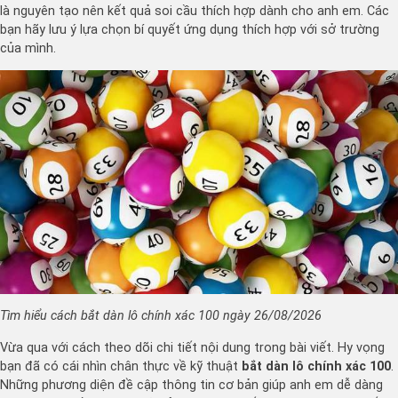
là nguyên tạo nên kết quả soi cầu thích hợp dành cho anh em. Các
bạn hãy lưu ý lựa chọn bí quyết ứng dụng thích hợp với sở trường
của mình.
Tìm hiểu cách bắt dàn lô chính xác 100 ngày 26/08/2026
Vừa qua với cách theo dõi chi tiết nội dung trong bài viết. Hy vọng
bạn đã có cái nhìn chân thực về kỹ thuật
bắt dàn lô chính xác 100
.
Những phương diện đề cập thông tin cơ bản giúp anh em dễ dàng