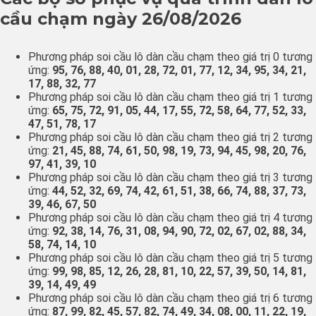
cầu chạm ngày 26/08/2026
Phương pháp soi cầu lô dàn cầu chạm theo giá trị 0 tương
ứng:
95, 76, 88, 40, 01, 28, 72, 01, 77, 12, 34, 95, 34, 21,
17, 88, 32, 77
Phương pháp soi cầu lô dàn cầu chạm theo giá trị 1 tương
ứng:
65, 75, 72, 91, 05, 44, 17, 55, 72, 58, 64, 77, 52, 33,
47, 51, 78, 17
Phương pháp soi cầu lô dàn cầu chạm theo giá trị 2 tương
ứng:
21, 45, 88, 74, 61, 50, 98, 19, 73, 94, 45, 98, 20, 76,
97, 41, 39, 10
Phương pháp soi cầu lô dàn cầu chạm theo giá trị 3 tương
ứng:
44, 52, 32, 69, 74, 42, 61, 51, 38, 66, 74, 88, 37, 73,
39, 46, 67, 50
Phương pháp soi cầu lô dàn cầu chạm theo giá trị 4 tương
ứng:
92, 38, 14, 76, 31, 08, 94, 90, 72, 02, 67, 02, 88, 34,
58, 74, 14, 10
Phương pháp soi cầu lô dàn cầu chạm theo giá trị 5 tương
ứng:
99, 98, 85, 12, 26, 28, 81, 10, 22, 57, 39, 50, 14, 81,
39, 14, 49, 49
Phương pháp soi cầu lô dàn cầu chạm theo giá trị 6 tương
ứng:
87, 99, 82, 45, 57, 82, 74, 49, 34, 08, 00, 11, 22, 19,