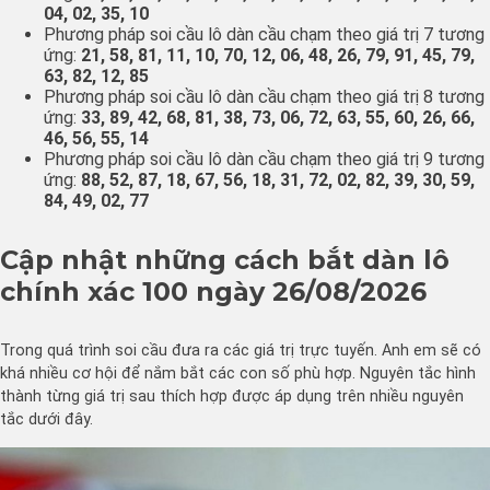
04, 02, 35, 10
Phương pháp soi cầu lô dàn cầu chạm theo giá trị 7 tương
ứng:
21, 58, 81, 11, 10, 70, 12, 06, 48, 26, 79, 91, 45, 79,
63, 82, 12, 85
Phương pháp soi cầu lô dàn cầu chạm theo giá trị 8 tương
ứng:
33, 89, 42, 68, 81, 38, 73, 06, 72, 63, 55, 60, 26, 66,
46, 56, 55, 14
Phương pháp soi cầu lô dàn cầu chạm theo giá trị 9 tương
ứng:
88, 52, 87, 18, 67, 56, 18, 31, 72, 02, 82, 39, 30, 59,
84, 49, 02, 77
Cập nhật những cách bắt dàn lô
chính xác 100 ngày 26/08/2026
Trong quá trình soi cầu đưa ra các giá trị trực tuyến. Anh em sẽ có
khá nhiều cơ hội để nắm bắt các con số phù hợp. Nguyên tắc hình
thành từng giá trị sau thích hợp được áp dụng trên nhiều nguyên
tắc dưới đây.