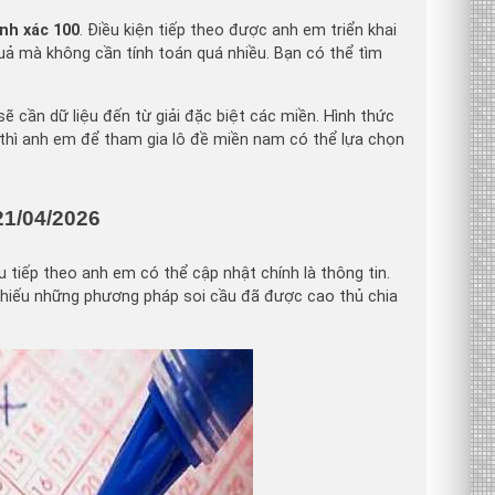
ính xác 100
. Điều kiện tiếp theo được anh em triển khai
uả mà không cần tính toán quá nhiều. Bạn có thể tìm
ẽ cần dữ liệu đến từ giải đặc biệt các miền. Hình thức
 thì anh em để tham gia lô đề miền nam có thể lựa chọn
21/04/2026
 tiếp theo anh em có thể cập nhật chính là thông tin.
hể thiếu những phương pháp soi cầu đã được cao thủ chia