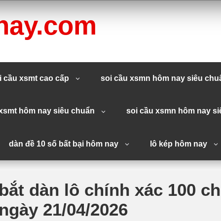
nay.com
i cầu xsmt cao cấp
soi cầu xsmn hôm nay siêu chu
 xsmt hôm nay siêu chuẩn
soi cầu xsmn hôm nay s
dàn đề 10 số bất bại hôm nay
lô kép hôm nay
bắt dàn lô chính xác 100 ch
ngày 21/04/2026