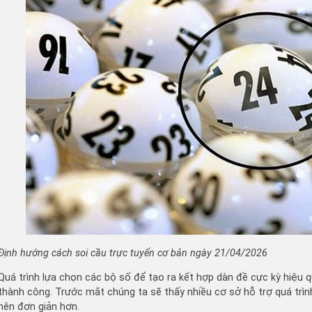
Định hướng cách soi cầu trực tuyến cơ bản ngày 21/04/2026
Quá trình lựa chọn các bộ số để tạo ra kết hợp dàn đề cực kỳ hiệu 
thành công. Trước mắt chúng ta sẽ thấy nhiều cơ sở hỗ trợ quá trìn
nên đơn giản hơn.