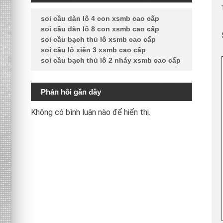
soi cầu dàn lô 4 con xsmb cao cấp
soi cầu dàn lô 8 con xsmb cao cấp
soi cầu bạch thủ lô xsmb cao cấp
soi cầu lô xiên 3 xsmb cao cấp
soi cầu bạch thủ lô 2 nháy xsmb cao cấp
Phản hồi gần đây
Không có bình luận nào để hiển thị.