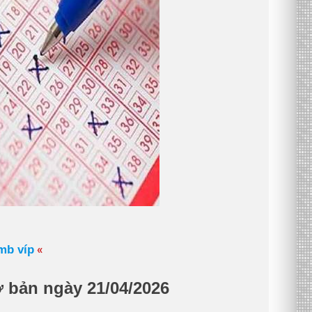
«
mb víp
 bản ngày 21/04/2026