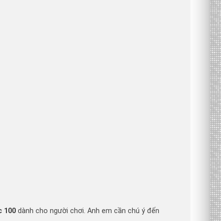
c 100
dành cho người chơi. Anh em cần chú ý đến