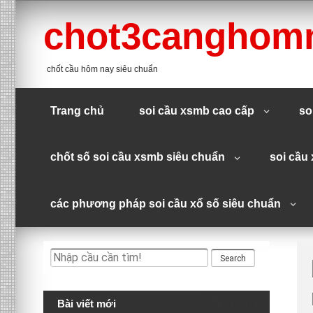
Skip
to
chot3canghom
content
chốt cầu hôm nay siêu chuẩn
Trang chủ
soi cầu xsmb cao cấp
so
chốt số soi cầu xsmb siêu chuẩn
soi cầu
các phương pháp soi cầu xổ số siêu chuẩn
Search
Bài viết mới