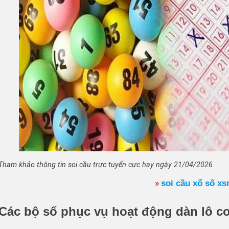
Tham khảo thông tin soi cầu trực tuyến cực hay ngày 21/04/2026
»
soi cầu xổ số xs
Các bộ số phục vụ hoạt động dàn lô cơ