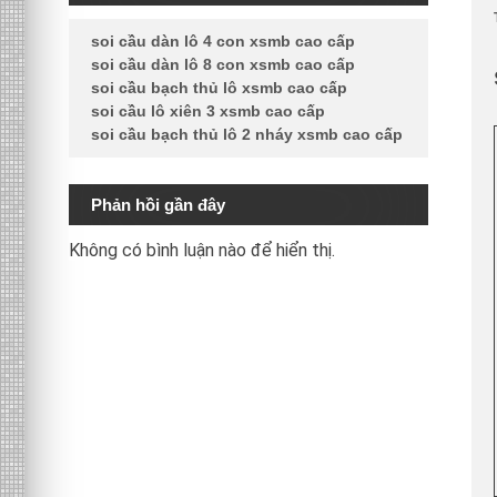
soi cầu dàn lô 4 con xsmb cao cấp
soi cầu dàn lô 8 con xsmb cao cấp
soi cầu bạch thủ lô xsmb cao cấp
soi cầu lô xiên 3 xsmb cao cấp
soi cầu bạch thủ lô 2 nháy xsmb cao cấp
Phản hồi gần đây
Không có bình luận nào để hiển thị.