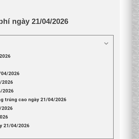
phí ngày 21/04/2026
/2026
1/04/2026
4/2026
4/2026
ng trúng cao ngày 21/04/2026
4/2026
2026
ày 21/04/2026