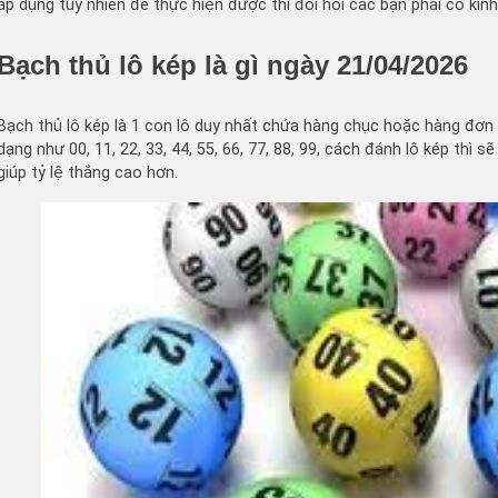
áp dụng tuy nhiên để thực hiện được thì đòi hỏi các bạn phải có kin
Bạch thủ lô kép là gì ngày 21/04/2026
Bạch thủ lô kép là 1 con lô duy nhất chứa hàng chục hoặc hàng đơn 
dạng như 00, 11, 22, 33, 44, 55, 66, 77, 88, 99, cách đánh lô kép thì 
giúp tỷ lệ thắng cao hơn.