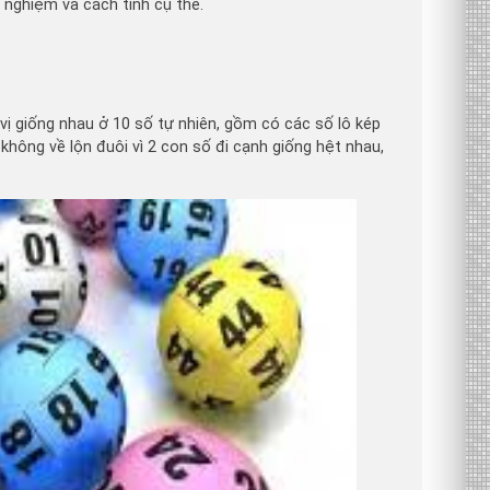
h nghiệm và cách tính cụ thể.
vị giống nhau ở 10 số tự nhiên, gồm có các số lô kép
sẽ không về lộn đuôi vì 2 con số đi cạnh giống hệt nhau,