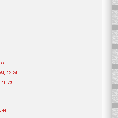
 88
 64, 92, 24
, 41, 73
, 44