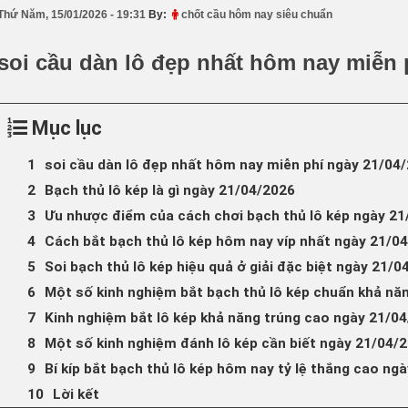
Thứ Năm, 15/01/2026 - 19:31
By:
chốt cầu hôm nay siêu chuẩn
soi cầu dàn lô đẹp nhất hôm nay miễn 
Mục lục
soi cầu dàn lô đẹp nhất hôm nay miễn phí ngày 21/04
Bạch thủ lô kép là gì ngày 21/04/2026
Ưu nhược điểm của cách chơi bạch thủ lô kép ngày 2
Cách bắt bạch thủ lô kép hôm nay víp nhất ngày 21/0
Soi bạch thủ lô kép hiệu quả ở giải đặc biệt ngày 21/0
Một số kinh nghiệm bắt bạch thủ lô kép chuẩn khả nă
Kinh nghiệm bắt lô kép khả năng trúng cao ngày 21/0
Một số kinh nghiệm đánh lô kép cần biết ngày 21/04/
Bí kíp bắt bạch thủ lô kép hôm nay tỷ lệ thắng cao ng
Lời kết