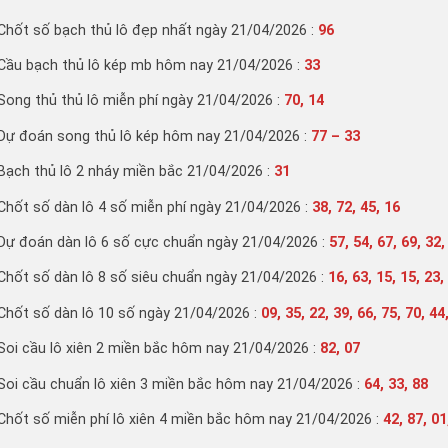
Chốt số bạch thủ lô đẹp nhất ngày 21/04/2026 :
96
Cầu bạch thủ lô kép mb hôm nay 21/04/2026 :
33
Song thủ thủ lô miễn phí ngày 21/04/2026 :
70, 14
Dự đoán song thủ lô kép hôm nay 21/04/2026 :
77 – 33
Bạch thủ lô 2 nháy miền bắc 21/04/2026 :
31
Chốt số dàn lô 4 số miễn phí ngày 21/04/2026 :
38, 72, 45, 16
Dự đoán dàn lô 6 số cực chuẩn ngày 21/04/2026 :
57, 54, 67, 69, 32,
Chốt số dàn lô 8 số siêu chuẩn ngày 21/04/2026 :
16, 63, 15, 15, 23,
Chốt số dàn lô 10 số ngày 21/04/2026 :
09, 35, 22, 39, 66, 75, 70, 44
Soi cầu lô xiên 2 miền bắc hôm nay 21/04/2026 :
82, 07
Soi cầu chuẩn lô xiên 3 miền bắc hôm nay 21/04/2026 :
64, 33, 88
Chốt số miễn phí lô xiên 4 miền bắc hôm nay 21/04/2026 :
42, 87, 01