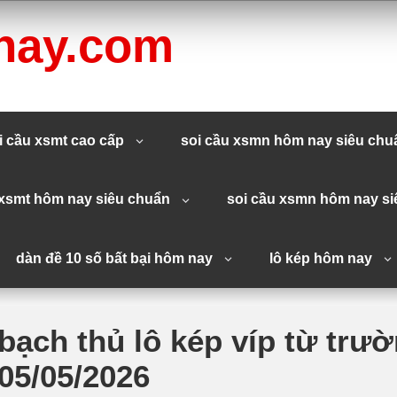
nay.com
i cầu xsmt cao cấp
soi cầu xsmn hôm nay siêu chu
 xsmt hôm nay siêu chuẩn
soi cầu xsmn hôm nay s
dàn đề 10 số bất bại hôm nay
lô kép hôm nay
bạch thủ lô kép víp từ trư
05/05/2026