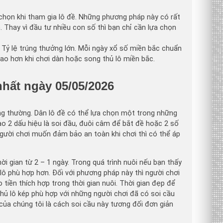
chọn khi tham gia lô đề. Những phương pháp này có rất
n. Thay vì đầu tư nhiều con số thì bạn chỉ cần lựa chọn
. Tỷ lệ trúng thưởng lớn. Mỗi ngày xổ số miền bắc chuẩn
cao hơn khi chơi dàn hoặc song thủ lô miền bắc.
nhất ngày 05/05/2026
ng thường. Dân lô đề có thể lựa chọn một trong những
o 2 dấu hiệu là soi đầu, đuôi câm để bắt đề hoặc 2 số
người chơi muốn đảm bảo an toàn khi chơi thì có thể áp
ời gian từ 2 – 1 ngày. Trong quá trình nuôi nếu bạn thấy
 lô phù hợp hơn. Đối với phương pháp này thì người chơi
 tiền thích hợp trong thời gian nuôi. Thời gian đẹp để
thủ lô kép phù hợp với những người chơi đã có soi cầu
ủa chúng tôi là cách soi cầu này tương đối đơn giản