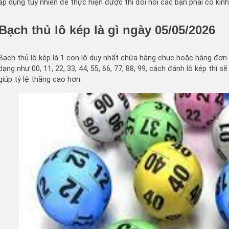
áp dụng tuy nhiên để thực hiện được thì đòi hỏi các bạn phải có kin
Bạch thủ lô kép là gì ngày 05/05/2026
Bạch thủ lô kép là 1 con lô duy nhất chứa hàng chục hoặc hàng đơn 
dạng như 00, 11, 22, 33, 44, 55, 66, 77, 88, 99, cách đánh lô kép thì 
giúp tỷ lệ thắng cao hơn.