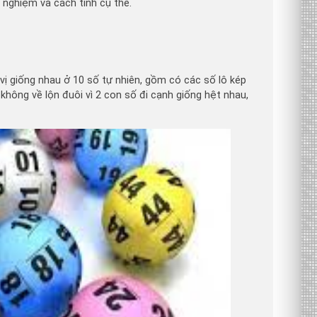
h nghiệm và cách tính cụ thể.
vị giống nhau ở 10 số tự nhiên, gồm có các số lô kép
sẽ không về lộn đuôi vì 2 con số đi cạnh giống hệt nhau,