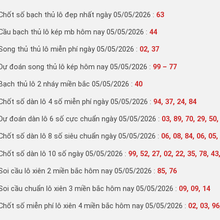
Chốt số bạch thủ lô đẹp nhất ngày 05/05/2026 :
63
Cầu bạch thủ lô kép mb hôm nay 05/05/2026 :
44
Song thủ thủ lô miễn phí ngày 05/05/2026 :
02, 37
Dự đoán song thủ lô kép hôm nay 05/05/2026 :
99 – 77
Bạch thủ lô 2 nháy miền bắc 05/05/2026 :
40
Chốt số dàn lô 4 số miễn phí ngày 05/05/2026 :
94, 37, 24, 84
Dự đoán dàn lô 6 số cực chuẩn ngày 05/05/2026 :
03, 89, 70, 29, 50,
Chốt số dàn lô 8 số siêu chuẩn ngày 05/05/2026 :
06, 08, 84, 06, 05,
Chốt số dàn lô 10 số ngày 05/05/2026 :
99, 52, 27, 02, 22, 35, 78, 43
Soi cầu lô xiên 2 miền bắc hôm nay 05/05/2026 :
85, 76
Soi cầu chuẩn lô xiên 3 miền bắc hôm nay 05/05/2026 :
09, 09, 14
Chốt số miễn phí lô xiên 4 miền bắc hôm nay 05/05/2026 :
02, 03, 96