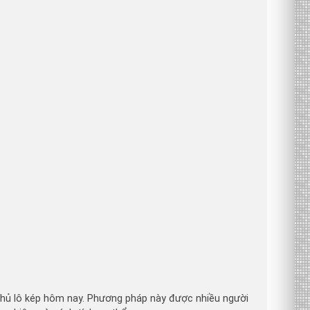
 thủ lô kép hôm nay. Phương pháp này được nhiều người