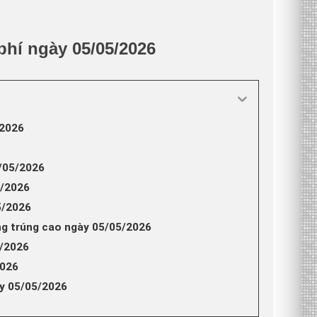
phí ngày 05/05/2026
/2026
5/05/2026
5/2026
5/2026
ng trúng cao ngày 05/05/2026
5/2026
2026
ày 05/05/2026