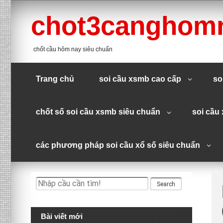
Skip
to
chot3canghom
content
chốt cầu hôm nay siêu chuẩn
Trang chủ
soi cầu xsmb cao cấp
so
chốt số soi cầu xsmb siêu chuẩn
soi cầu
các phương pháp soi cầu xổ số siêu chuẩn
Search
Bài viết mới