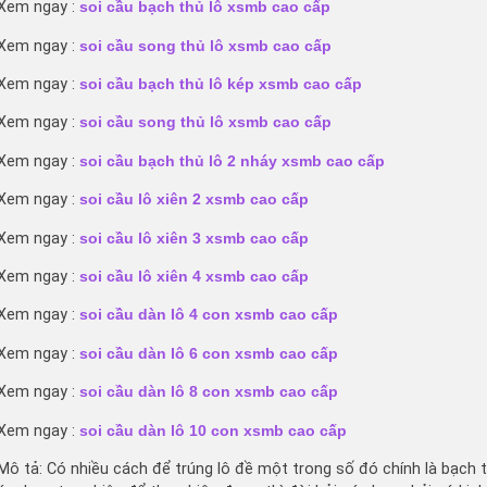
Xem ngay :
soi cầu bạch thủ lô xsmb cao cấp
Xem ngay :
soi cầu song thủ lô xsmb cao cấp
Xem ngay :
soi cầu bạch thủ lô kép xsmb cao cấp
Xem ngay :
soi cầu song thủ lô xsmb cao cấp
Xem ngay :
soi cầu bạch thủ lô 2 nháy xsmb cao cấp
Xem ngay :
soi cầu lô xiên 2 xsmb cao cấp
Xem ngay :
soi cầu lô xiên 3 xsmb cao cấp
Xem ngay :
soi cầu lô xiên 4 xsmb cao cấp
Xem ngay :
soi cầu dàn lô 4 con xsmb cao cấp
Xem ngay :
soi cầu dàn lô 6 con xsmb cao cấp
Xem ngay :
soi cầu dàn lô 8 con xsmb cao cấp
Xem ngay :
soi cầu dàn lô 10 con xsmb cao cấp
Mô tả: Có nhiều cách để trúng lô đề một trong số đó chính là bạch